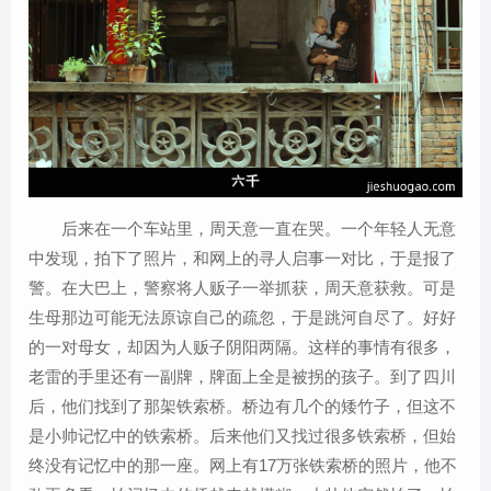
后来在一个车站里，周天意一直在哭。一个年轻人无意
中发现，拍下了照片，和网上的寻人启事一对比，于是报了
警。在大巴上，警察将人贩子一举抓获，周天意获救。可是
生母那边可能无法原谅自己的疏忽，于是跳河自尽了。好好
的一对母女，却因为人贩子阴阳两隔。这样的事情有很多，
老雷的手里还有一副牌，牌面上全是被拐的孩子。到了四川
后，他们找到了那架铁索桥。桥边有几个的矮竹子，但这不
是小帅记忆中的铁索桥。后来他们又找过很多铁索桥，但始
终没有记忆中的那一座。网上有17万张铁索桥的照片，他不