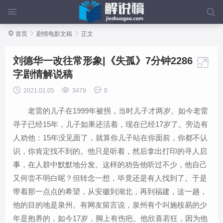



首页

剧情电影文稿

正文
刘德华一改往常形象|《失孤》7分钟2286

字剧情解说稿



2021.01.05
3479
0
老雷的儿子在1999年被拐，当时儿子才两岁。如今老雷
寻子已经15年，儿子如果还活着，现在已经17岁了。旁边有
人劝他：15年没见面了，就算你儿子站在你面前，你都不认
识，你肯定找不到的。他只是听着，然后拿出打印的寻人启
事，在人群中默默地分发。这样的劝告他听过不少，他自己
又何尝不明白呢？但转念一想，毕竟还是有人找到了。于是
带着那一点点的希望，从安徽到湖北，再到福建，这一趟，
他的目的地是泉州。有网友留言说，泉州有个叫施桉易的少
年是抱养的，如今17岁，脚上有伤疤。他欣喜若狂，因为他