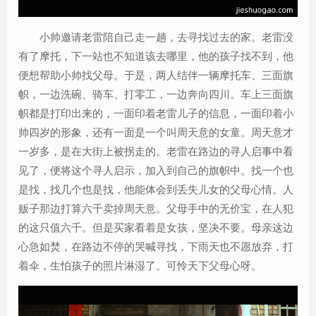
小帅邀请老雷陪自己走一趟，去寻找过去的家。老雷没
有了摩托，下一站也不知道该去哪里，他的孩子找不到，他
便想帮助小帅找父母。于是，两人结伴一辆摩托车、三面旗
帜，一边洗碗、骑车、打零工，一边奔向四川。车上三面旗
帜都是打印出来的，一面印着老雷儿子的信息，一面印着小
帅四岁的形象，还有一面是一个叫周天意的女童。周天意才
一岁多，是在大街上被拐走的。老雷在路边的寻人启事中看
见了，便将这个寻人启示，加入到自己的旗帜中。找一个也
是找，找几个也是找，他能体会到丢失儿女的父母心情。人
贩子那边打算六千卖掉周天意。父母手中的无价宝，在人犯
的这只值六千。但是买家看着是女孩，坚决不要。母亲这边
心急如焚，在路边不停的哭喊寻找，下雨天也不愿放弃，打
着伞，生怕孩子的照片淋湿了。可怜天下父母心呀。