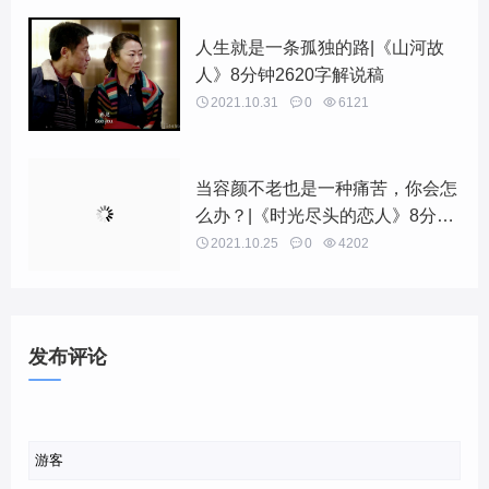
人生就是一条孤独的路|《山河故
人》8分钟2620字解说稿

2021.10.31

0

6121
当容颜不老也是一种痛苦，你会怎
么办？|《时光尽头的恋人》8分钟
2669字解说稿

2021.10.25

0

4202
发布评论