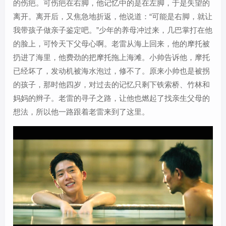
的伤疤。可伤疤在右脚，他记忆中的是在左脚，于是失望的
离开。离开后，又焦急地折返，他说道：“可能是右脚，就让
我带孩子做亲子鉴定吧。”少年的养母冲过来，几巴掌打在他
的脸上，可怜天下父母心啊。老雷从海上回来，他的摩托被
扔进了海里，他费劲的把摩托拖上海滩。小帅告诉他，摩托
已经坏了，发动机被海水泡过，修不了。原来小帅也是被拐
的孩子，那时他四岁，对过去的记忆只剩下铁索桥、竹林和
妈妈的辫子。老雷的寻子之路，让他也燃起了找亲生父母的
想法，所以他一路跟着老雷来到了这里。