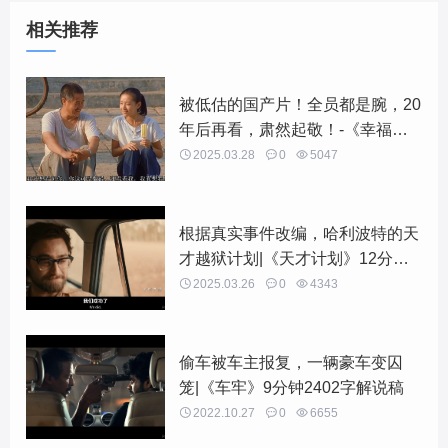
相关推荐
被低估的国产片！全员都是腕，20
年后再看，肃然起敬！-《幸福时
光》4543字解说稿

2025.03.28

0

5047
根据真实事件改编，哈利波特的天
才越狱计划|《天才计划》12分钟
4919字解说稿

2025.03.26

0

4343
偷车被车主报复，一辆豪车变囚
笼|《车牢》9分钟2402字解说稿

2022.10.27

0

6655