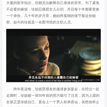
大量的医学知识，但都无法解释自己身体的异常。为了避免
不必要的麻烦，珍妮忍痛跟女儿分别，并且每十年都要更换
一个身份。几十年的岁月里，她始终孤独的保守着这份秘
密。如今的珍妮是一名图书馆的文职人员。
跨年夜这晚，珍妮受朋友的邀请参加宴会，在经过一处
走廊时，珍妮被一张50年前的照片吸引了注意，因为上面的
女孩正是珍妮自己。宴会上一个男人前来搭讪，虽然他举止