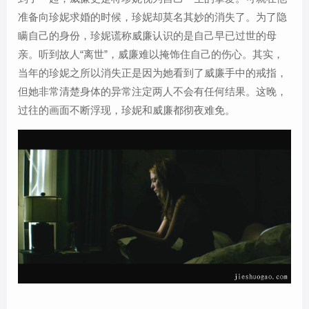
准备向珍妮求婚的时候，珍妮却莫名其妙的消失了。为了隐
瞒自己的身份，珍妮谎称威廉认识的是自己早已过世的母
亲。听到故人“离世”，威廉难以掩饰住自己的伤心。其实，
当年的珍妮之所以消失正是因为她看到了威廉手中的戒指，
但她非常清楚身体的异常注定两人不会有任何结果。这晚，
过往的画面不断浮现，珍妮和威廉都彻夜难免。