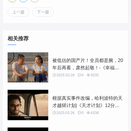
上一篇
下一篇
相关推荐
被低估的国产片！全员都是腕，20
年后再看，肃然起敬！-《幸福时
光》4543字解说稿

2025.03.28

0

5035
根据真实事件改编，哈利波特的天
才越狱计划|《天才计划》12分钟
4919字解说稿

2025.03.26

0

4338