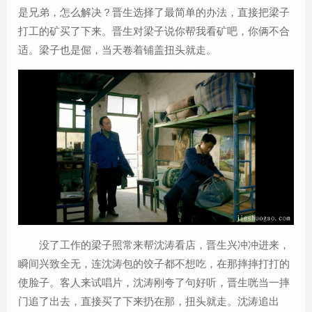
是兄弟，怎么解决？晋生选择了最简单的办法，直接把梁子
打工的矿买了下来。晋生对梁子说你帮我看矿吧，你俩不合
适。梁子也是倔，当天卷着铺盖扭头就走。
没了工作的梁子照常来帮沈涛看店，晋生兴冲冲进来，
瞬间兴致全无，连沈涛包的饺子都不想吃，在那摔摔打打的
使脸子。客人来试唱片，沈涛刚夸了句好听，晋生咣当一摔
门追了出去，直接买了下来扔在那，扭头就走。沈涛追出