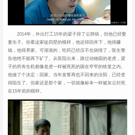
2014年，外出打工15年的梁子得了尘肺病，但他已经娶
妻生子。你看这家徒四壁的模样，他还得回井下，他得赚
钱，他得养家。可渐渐的，吃药已经压不住病情了，医生警
告他绝不能再下矿了。从医院出来，路过动物园的老虎，梁
子的所有生机都像老虎一样被死死的困在窄窄的铁笼之内。
他做了个决定：回家。当年发誓再也不回来的汾阳，已经变
得陌生了。但家还是那个家，一切就像标本一样被灰尘封死
在15年前的模样。