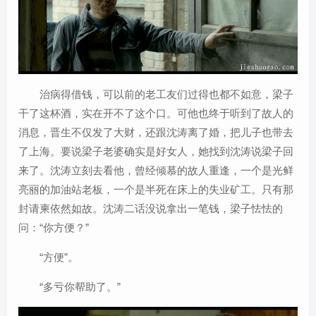
治病得借钱，可以前的老工友们过得也都不如意，梁子
干了这杯酒，实在开不了这个口。可他也终于听到了故人的
消息，晋生不仅发了大财，还跟沈涛离了婚，把儿子也带去
了上海。要说梁子老婆确实是好女人，她找到沈涛说梁子回
来了。沈涛立刻去看他，曾经倾慕的故人重逢，一个是光鲜
亮丽的加油站老板，一个是半死在床上的失业矿工。只有那
封请柬依然如故。沈涛二话没说拿出一笔钱，梁子怯怯的
问：“你方便？”
“方便”。
“多亏你帮助了。”