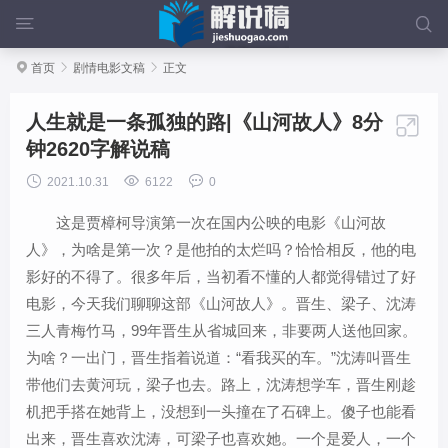



首页

剧情电影文稿

正文
人生就是一条孤独的路|《山河故人》8分

钟2620字解说稿



2021.10.31
6122
0
这是贾樟柯导演第一次在国内公映的电影《山河故
人》，为啥是第一次？是他拍的太烂吗？恰恰相反，他的电
影好的不得了。很多年后，当初看不懂的人都觉得错过了好
电影，今天我们聊聊这部《山河故人》。晋生、梁子、沈涛
三人青梅竹马，99年晋生从省城回来，非要两人送他回家。
为啥？一出门，晋生指着说道：“看我买的车。”沈涛叫晋生
带他们去黄河玩，梁子也去。路上，沈涛想学车，晋生刚趁
机把手搭在她背上，没想到一头撞在了石碑上。傻子也能看
出来，晋生喜欢沈涛，可梁子也喜欢她。一个是爱人，一个