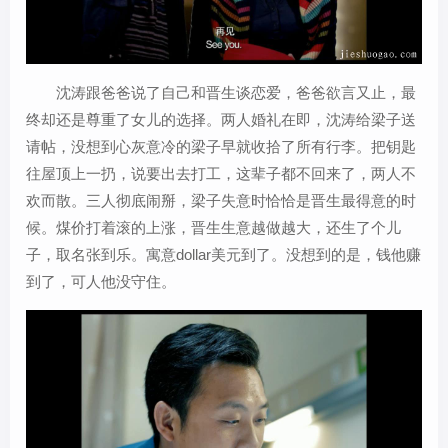
沈涛跟爸爸说了自己和晋生谈恋爱，爸爸欲言又止，最
终却还是尊重了女儿的选择。两人婚礼在即，沈涛给梁子送
请帖，没想到心灰意冷的梁子早就收拾了所有行李。把钥匙
往屋顶上一扔，说要出去打工，这辈子都不回来了，两人不
欢而散。三人彻底闹掰，梁子失意时恰恰是晋生最得意的时
候。煤价打着滚的上涨，晋生生意越做越大，还生了个儿
子，取名张到乐。寓意dollar美元到了。没想到的是，钱他赚
到了，可人他没守住。