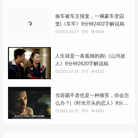
偷车被车主报复，一辆豪车变囚
笼|《车牢》9分钟2402字解说稿

2022.10.27

0

6656
人生就是一条孤独的路|《山河故
人》8分钟2620字解说稿

2021.10.31

0

6122
当容颜不老也是一种痛苦，你会怎
么办？|《时光尽头的恋人》8分钟
2669字解说稿

2021.10.25

0

4202