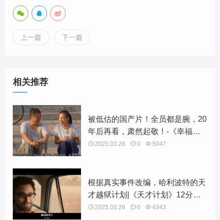
上一篇
下一篇
相关推荐
被低估的国产片！全员都是腕，20
年后再看，肃然起敬！-《幸福时
光》4543字解说稿

2025.03.28

0

5047
根据真实事件改编，哈利波特的天
才越狱计划|《天才计划》12分钟
4919字解说稿

2025.03.26

0

4343