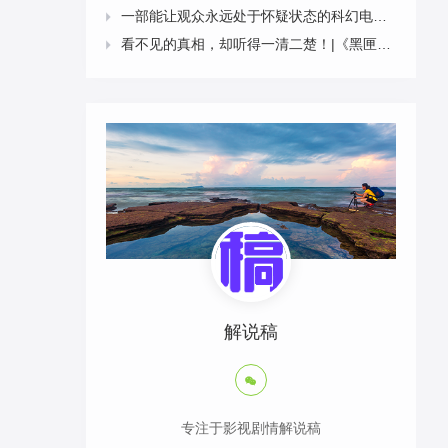
一部能让观众永远处于怀疑状态的科幻电影|《科洛弗道10号》9分钟2958字解说稿

看不见的真相，却听得一清二楚！|《黑匣子》9分钟2611字解说稿

解说稿

专注于影视剧情解说稿