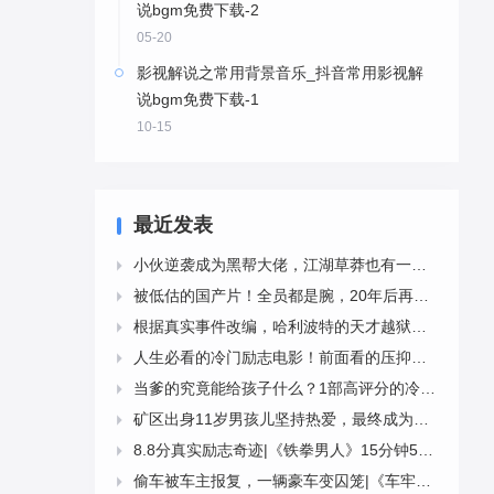
说bgm免费下载-2
05-20
影视解说之常用背景音乐_抖音常用影视解
说bgm免费下载-1
10-15
最近发表
小伙逆袭成为黑帮大佬，江湖草莽也有一颗爱国心|《大上海》5000字解说稿

被低估的国产片！全员都是腕，20年后再看，肃然起敬！-《幸福时光》4543字解说稿

根据真实事件改编，哈利波特的天才越狱计划|《天才计划》12分钟4919字解说稿

人生必看的冷门励志电影！前面看的压抑，结局豁然开朗！|《浮云世事》13分钟4207字解说稿

当爹的究竟能给孩子什么？1部高评分的冷门电影《默默无闻》10分钟3328字解说稿

矿区出身11岁男孩儿坚持热爱，最终成为著名芭蕾舞者|《跳出我天地》13分钟3998字解说稿

8.8分真实励志奇迹|《铁拳男人》15分钟5529字解说稿

偷车被车主报复，一辆豪车变囚笼|《车牢》9分钟2402字解说稿
