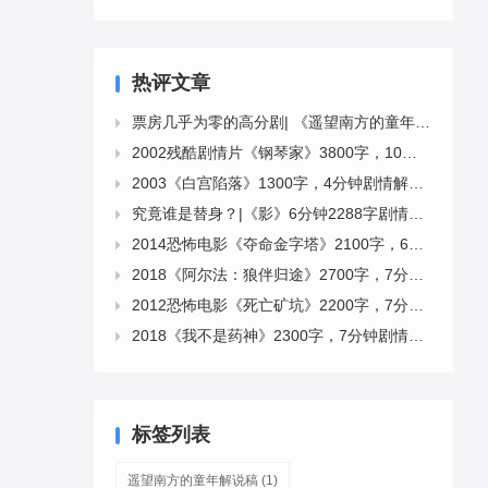
热评文章
票房几乎为零的高分剧| 《遥望南方的童年》12分钟3659字解说稿

2002残酷剧情片《钢琴家》3800字，10分钟剧情解说稿

2003《白宫陷落》1300字，4分钟剧情解说稿

究竟谁是替身？|《影》6分钟2288字剧情文案下载

2014恐怖电影《夺命金字塔》2100字，6分钟剧情解说稿

2018《阿尔法：狼伴归途》2700字，7分钟剧情解说稿

2012恐怖电影《死亡矿坑》2200字，7分钟剧情解说稿

2018《我不是药神》2300字，7分钟剧情解说稿

标签列表
遥望南方的童年解说稿
(1)