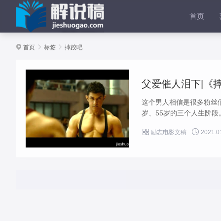
首页

首页

标签

摔跤吧
父爱催人泪下|《摔
这个男人相信是很多粉丝
岁、55岁的三个人生阶段。


励志电影文稿
2021.0