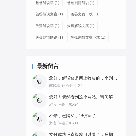
爸爸解说稿
(1)
爸爸剧情解说
(1)
爸爸解说文案
(1)
爸爸文案下载
(1)
失孤解说稿
(1)
失孤解说文案
(1)
失孤剧情解说
(1)
失孤剧情文案下载
(1)
最新留言
您好，解说稿是网上收集的，个别语句做了梳理。故事剧情都是完整的，在内容上加上自己的解说风格最好。
解说稿
评论于02-27
您好！偶然看到这个网站。请问解说稿是不是这里自创的，使用有没有版权问题？如何购买？
游客
评论于01-24
不错，已购买，很便宜了
游客
评论于01-11
支付成功后直接就可以看了，后期也可以点购买查询