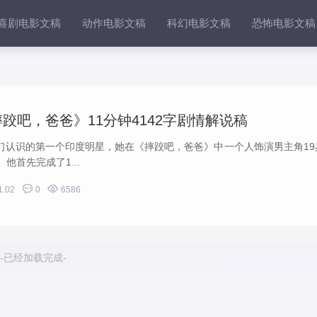
喜剧电影文稿
动作电影文稿
科幻电影文稿
恐怖电影文稿
跤吧，爸爸》11分钟4142字剧情解说稿
们认识的第一个印度明星，她在《摔跤吧，爸爸》中一个人饰演男主角19
他首先完成了1...


1.02
0
6586
-已经加载完成-