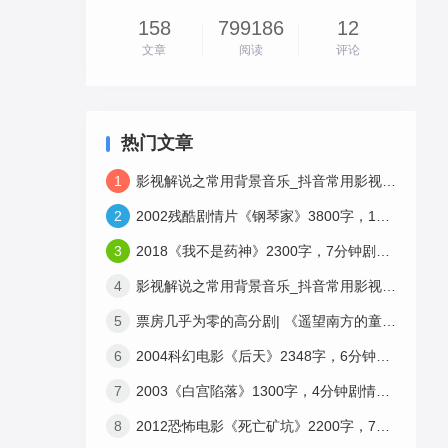
158
799186
12
文章
阅读
评论
热门文章
1
影视解说之常用背景音乐_抖音常用影视解说bgm免费下载-3
2
2002残酷剧情片《钢琴家》3800字，10分钟剧情解说稿
3
2018《我不是药神》2300字，7分钟剧情解说稿
4
影视解说之常用背景音乐_抖音常用影视解说bgm免费下载-1
5
票房几乎为零的高分剧| 《遥望南方的童年》12分钟3659字解说稿
6
2004科幻电影《后天》2348字，6分钟剧情解说稿
7
2003《白宫陷落》1300字，4分钟剧情解说稿
8
2012恐怖电影《死亡矿坑》2200字，7分钟剧情解说稿