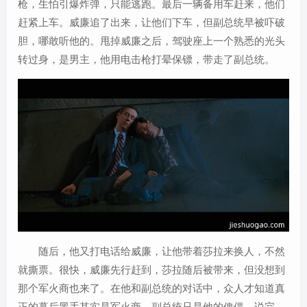
枪，生怕引爆炸弹，只能逃跑。最后一辆备用车赶来，他们
赶紧上车。威廉追了出来，让他们下车，但副总统早被吓破
胆，哪敢听他的。甩掉威廉之后，驾驶座上一个熟悉的光头
转过身，是男主，他用电击枪打晕保镖，带走了副总统。
随后，他又打电话给威廉，让他带着莎拉来换人，不然
就撕票。很快，威廉先行赶到，莎拉随后被带来，但没想到
那个军火商也来了。在他和副总统的对话中，众人才知道真
正的幕后黑手其实是军火商，副总统只是他的傀儡。说完，