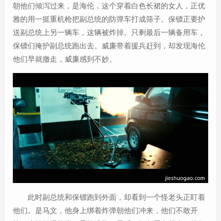
朝他们倾泻过来，是海伦，这个穿着白色长裙的女人，正优
雅的用一挺重机枪把副总统的防弹车打成筛子。保镖正要护
送副总统上另一辆车，这辆被炸掉。只剩最后一辆备用车，
保镖们掩护副总统跑出去。威廉带着援兵赶到，却发现海伦
他们早就撤走，威廉感到不妙。
此时副总统和保镖跑到外面，却看到一个怪老头正盯着
他们。是马文，他身上绑着炸弹朝他们冲来，他们不敢开