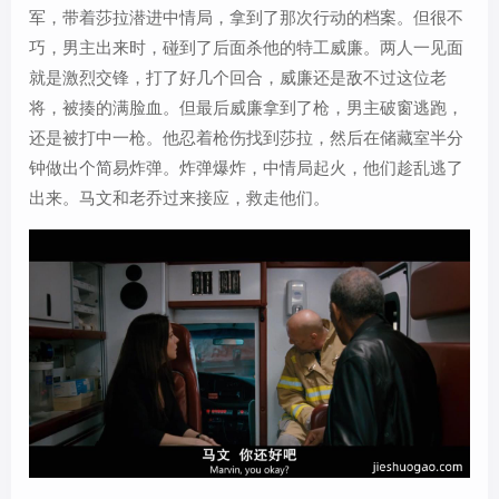
军，带着莎拉潜进中情局，拿到了那次行动的档案。但很不
巧，男主出来时，碰到了后面杀他的特工威廉。两人一见面
就是激烈交锋，打了好几个回合，威廉还是敌不过这位老
将，被揍的满脸血。但最后威廉拿到了枪，男主破窗逃跑，
还是被打中一枪。他忍着枪伤找到莎拉，然后在储藏室半分
钟做出个简易炸弹。炸弹爆炸，中情局起火，他们趁乱逃了
出来。马文和老乔过来接应，救走他们。