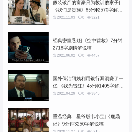
假装破产的富豪只为教训败家子|
《我们是贵族》8分钟2570字解说
稿

2021.11.03

0

3221
经典密室悬疑|《空中营救》7分钟
2718字剧情解说稿

2021.06.02

0

4457
国外保洁阿姨利用银行漏洞赚了一
亿|《我为钱狂》4分钟1405字解说
稿

2021.04.29

0

3845
重温经典，星爷版韦小宝|《鹿鼎
记》9分钟3250字解说稿

2020.11.27

0

5215