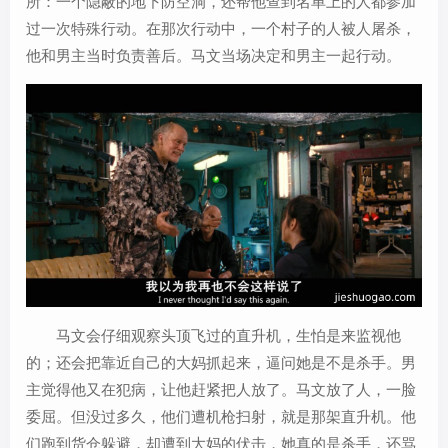
所：一个隐蔽的地下防空洞，还帮他查到名单上的人都参加
过一次特殊行动。在那次行动中，一个村子的人被人屠杀，
他和男主当时负责善后。马文当场决定和男主一起行动。
马文会仔细观察头顶飞过的直升机，生怕是来监视他
的；还会把靠近自己的大妈抓起来，逼问她是不是杀手。男
主觉得他又在犯病，让他赶紧把人放了。马文放了人，一脸
委屈。但没过多久，他们遭机枪扫射，就是那架直升机。他
们跑到货仓躲避，却遭到大妈的伏击，她真的是杀手，还骂