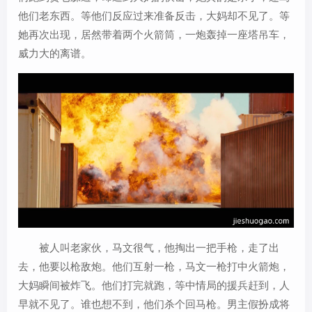
他们老东西。等他们反应过来准备反击，大妈却不见了。等
她再次出现，居然带着两个火箭筒，一炮轰掉一座塔吊车，
威力大的离谱。
被人叫老家伙，马文很气，他掏出一把手枪，走了出
去，他要以枪敌炮。他们互射一枪，马文一枪打中火箭炮，
大妈瞬间被炸飞。他们打完就跑，等中情局的援兵赶到，人
早就不见了。谁也想不到，他们杀个回马枪。男主假扮成将