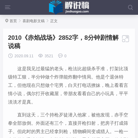



首页

喜剧电影文稿

正文
2010《赤焰战场》2852字，8分钟剧情解

说稿



2020.09.11
3521
0
这是我见过最猛的老头，枪法比超级杀手准，打架比顶
级特工狠，半分钟做个炸弹能炸翻中情局。他是个退休特
工，但他现在只想做个宅男，白天打电话撩妹，晚上看看言
情小说，偶尔打开收藏屋，带朋友看看自己的小玩具，平平
淡淡才是真。
直到这天，三个持枪歹徒潜入他家，被他发现，赤手空
拳全部放倒。外面还有三个，直接开枪扫射，把房子打成筛
子。但此时的男主已经拿到枪，猎物瞬间变成猎人。一枪一