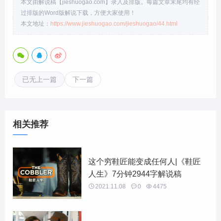
本文由解说稿【jieshuogao.com】录入及排版。每篇文章末尾均有经
过排版的Word版解说下载，方便大家使用！
本文地址：
https://www.jieshuogao.com/jieshuogao/44.html
已无上一篇
下一篇
相关推荐
这个穷鞋匠能变成任何人|《鞋匠
人生》7分钟2944字解说稿

2021.11.08

0

4475