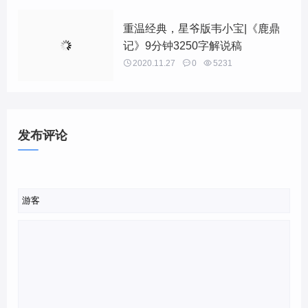
重温经典，星爷版韦小宝|《鹿鼎
记》9分钟3250字解说稿

2020.11.27

0

5231
发布评论