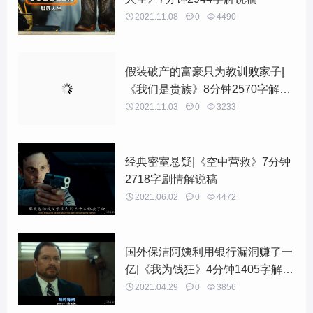

2021.11.08

0

4490
假装破产的富豪只为教训败家子|
《我们是贵族》8分钟2570字解说
稿

2021.11.03

0

3233
经典密室悬疑|《空中营救》7分钟
2718字剧情解说稿

2021.06.02

0

4472
国外保洁阿姨利用银行漏洞赚了一
亿|《我为钱狂》4分钟1405字解说
稿

2021.04.29

0

3856