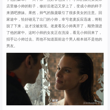
店里修小帅的鞋子，修好后老迈又穿上了，变成小帅的样子
来酒吧撩妹。果然，帅气的脸庞吸引了很多美女的注意。回
家途中，恰好碰见了出门的小帅，幸亏老麦反应迅速，将鞋
脱了下来，这才没被发现。老麦看见小帅离开了，顺势溜进
了他的家中。这时小帅的女友正在洗澡，看见小帅回来了，
招手让小帅过去。而他不知道面前这个男人根本就不是他的
男友。