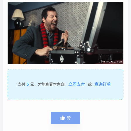
立即支付
查询订单
支付
5
元，才能查看本内容!
或

赞