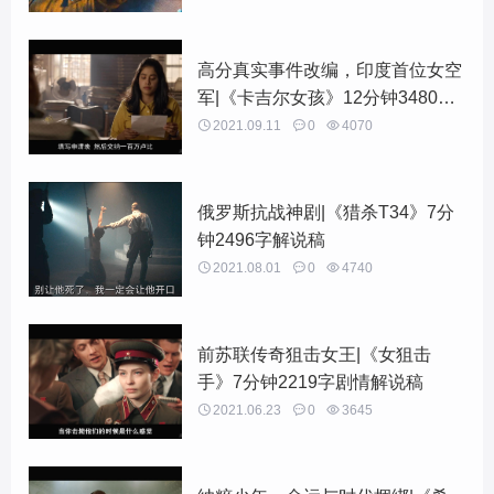
高分真实事件改编，印度首位女空
军|《卡吉尔女孩》12分钟3480字
解说稿

2021.09.11

0

4070
俄罗斯抗战神剧|《猎杀T34》7分
钟2496字解说稿

2021.08.01

0

4740
前苏联传奇狙击女王|《女狙击
手》7分钟2219字剧情解说稿

2021.06.23

0

3645