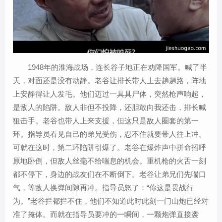
1948年的淮海战场，连长谷子地正在劝降国军。喊了半
天，对面还是没有动静。老谷让排长带人上去趟趟路，阵地
上安静得让人发毛。他们迈过一具具尸体，突然枪声响起，
是敌人的陷阱。敌人非但不投降，还胆敢向我还击，排长喊
狙击手。老谷也带人上来支援，但这只是敌人圈套的第一
环。指导员看见自己的弟兄受伤，忍不住就要带人往上冲。
可就在这时，第二环陷阱引爆了。老谷在爆炸声中拼命招呼
原地卧倒，但敌人丝毫不给喘息的机会。重机枪的火舌一刻
都不停下，身边的战友们在不断倒下。老谷让弟兄们先喘口
气，等敌人换弹间隙再冲。指导员怒了：“你这是畏战行
为。”老谷拦都拦不住，他们不知道此时此刻一门山炮已经对
准了掩体。而就在指导员要冲的一瞬间，一颗炮弹直接袭