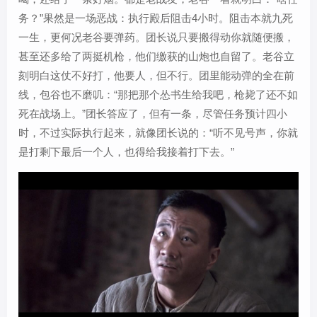
务？”果然是一场恶战：执行殿后阻击4小时。阻击本就九死
一生，更何况老谷要弹药。团长说只要搬得动你就随便搬，
甚至还多给了两挺机枪，他们缴获的山炮也自留了。老谷立
刻明白这仗不好打，他要人，但不行。团里能动弹的全在前
线，包谷也不磨叽：“那把那个怂书生给我吧，枪毙了还不如
死在战场上。”团长答应了，但有一条，尽管任务预计四小
时，不过实际执行起来，就像团长说的：“听不见号声，你就
是打剩下最后一个人，也得给我接着打下去。”