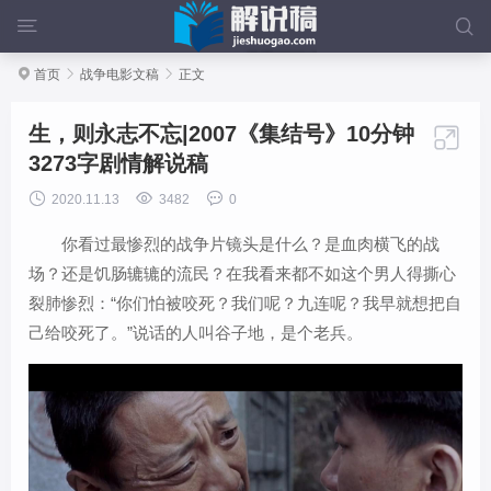



首页

战争电影文稿

正文
生，则永志不忘|2007《集结号》10分钟

3273字剧情解说稿



2020.11.13
3482
0
你看过最惨烈的战争片镜头是什么？是血肉横飞的战
场？还是饥肠辘辘的流民？在我看来都不如这个男人得撕心
裂肺惨烈：“你们怕被咬死？我们呢？九连呢？我早就想把自
己给咬死了。”说话的人叫谷子地，是个老兵。