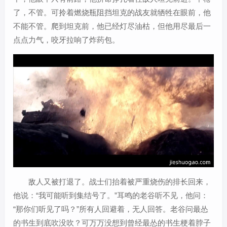
了，不管。可拎着燃烧瓶阻挡坦克的战友就牺牲在眼前，他
不能不管。爬到坦克前，他已经灯尽油枯，但他用尽最后一
点点力气，咬牙拉响了炸药包。
敌人又被打退了。战士们抬着被严重烧伤的排长回来，
他说：“我可能听到集结号了。”耳鸣的老谷听不见，他问：
“那你们听见了吗？”所有人回避着，无人回答。老谷问最怂
的书生到底吹没吹？可万万没想到曾经最怂的书生梗着脖子