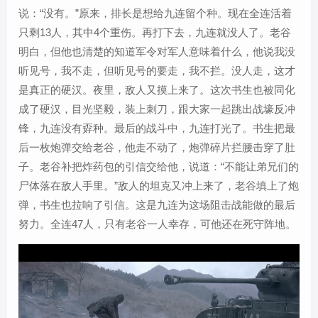
说：“没有。”原来，排长是想给九连留个种。现在全连活着
只剩13人，其中4个重伤。再打下去，九连就没人了。老谷
明白，但他也清楚的知道军令对军人意味着什么，他说我没
听见号，我不走，但听见号的要走，我不拦。没人走，这才
是真正的硬汉。夜里，敌人又摸上来了。这次书生也被同化
成了硬汉，目光坚毅，装上刺刀，跟大家一起跳出战壕反冲
锋，九连没有孬种。最后的战斗中，九连打光了。书生把最
后一枚炮弹交给老谷，他走不动了，炮弹碎片拦腰击穿了肚
子。老谷补把炸药包的引信交给他，说道：“不能让弟兄们的
尸体落在敌人手里。”敌人的坦克又冲上来了，老谷填上了炮
弹，书生也拉响了引信。这是九连为这场阻击战能做的最后
努力。全连47人，只有老谷一人幸存，可他还在死守阵地。