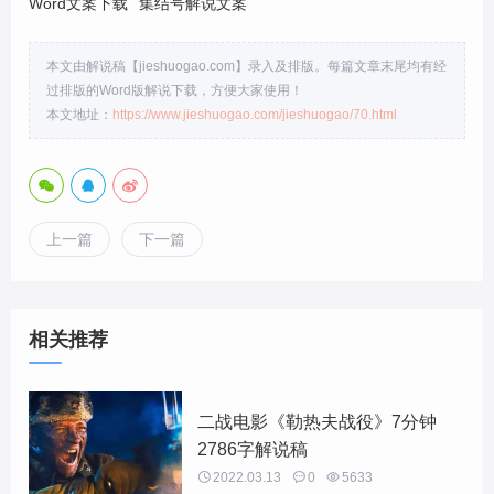
Word文案下载
集结号解说文案
本文由解说稿【jieshuogao.com】录入及排版。每篇文章末尾均有经
过排版的Word版解说下载，方便大家使用！
本文地址：
https://www.jieshuogao.com/jieshuogao/70.html
上一篇
下一篇
相关推荐
二战电影《勒热夫战役》7分钟
2786字解说稿

2022.03.13

0

5633