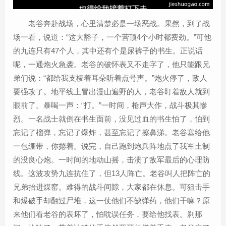
老谷奔赴战场，心里清楚必是一场恶战。果然，到了战
场一看，说道：“这大豁子，一个营顶4个小时都费劲。”可他
的九连只有47个人，其中还有个是尿裤子的书生。正说话
呢，一通炮火急袭。老谷的破怀表又不走字了，他只能跟兄
弟们说：“都给我支棱着耳朵听着点号声。”炮火停了，敌人
要强攻了。地平线上冒出漫山遍野的人，老谷盯着敌人就到
眼前了。暴喝一声：“打。”一时间，枪声大作，战斗极其惨
烈。一名战士就倒在书生面前，没见过血的书生怕了，怕到
忘记了榴弹，忘记了爆炸，甚至忘记了擦鼻涕。老谷塞给他
一包绷带，你摁着。说完，自己跑到炮兵阵地点了我军土制
的没良心炮。一时间的地动山摇，击溃了敌军最后的心理防
线。这波攻势九连抗住了，但13人阵亡。老谷叫人把阵亡的
兄弟抬进煤窑。难得的战斗间隙，大家都在休息。可狙击手
和爆破手却翻过尸堆，这一仗他们不缺弹药，他们干嘛？原
来他们看老谷的表坏了，怕耽误任务，要给他找表。刹那