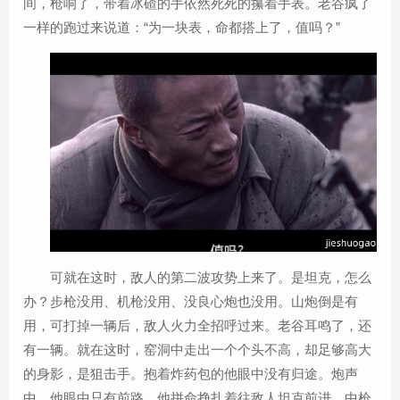
间，枪响了，带着冰碴的手依然死死的攥着手表。老谷疯了
一样的跑过来说道：“为一块表，命都搭上了，值吗？”
可就在这时，敌人的第二波攻势上来了。是坦克，怎么
办？步枪没用、机枪没用、没良心炮也没用。山炮倒是有
用，可打掉一辆后，敌人火力全招呼过来。老谷耳鸣了，还
有一辆。就在这时，窑洞中走出一个个头不高，却足够高大
的身影，是狙击手。抱着炸药包的他眼中没有归途。炮声
中，他眼中只有前路，他拼命挣扎着往敌人坦克前进。中枪