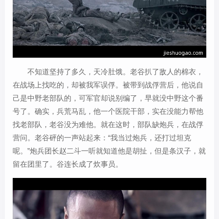
不知道坚持了多久，天冷肚饿。老谷扒了敌人的棉衣，
在战场上找吃的，却被我军误俘。被带到战俘营后，他说自
己是中野老部队的，可军官却说别编了，早就没中野这个番
号了。确实，兵荒马乱，他一个医院干部，实在没能力帮他
找老部队，老谷没为难他。就在这时，部队缺炮兵，在战俘
营问。老谷砰的一声站起来：“我当过炮兵，还打过坦克
呢。”炮兵团长赵二斗一听就知道他是胡扯，但是条汉子，就
留在团里了。谷连长成了炊事员。