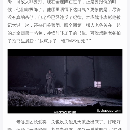
降，可敌人非要打。现在全连阵亡过半，正是要报仇的时
候，他们却投降了。他哪里咽得下这口气？更惨的是，尽管
没有真的杀俘，但老谷已经违反了纪律。本应战斗表彰他被
记大过一次，还被罚关禁闭。跟全团第一猛人老谷关在一起
的是全团第一怂包，冲锋时吓尿了的书生。可没想到老谷拍
了拍书生肩膀：“尿就尿了，谁TM不怕死？”
老谷是团长爱将，关也没关他几天就放出来了。好吃好
喝，还给了一条好烟。都是老战友，老谷一看就明白：“啥任