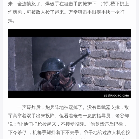
来，全连愤怒了。爆破手在狙击手的掩护下，冲到楼下扔上
炸药包，可被敌人捡了起来。万幸狙击手眼疾手快一枪打
掉。
一声爆炸后，炮兵阵地被端掉了。没有重武器支撑，敌
军高举着双手出来投降。但看着奄奄一息的指导员，老谷却
说：“让他们把枪捡起来，不接受投降。”他竟然违反纪律，
下令杀俘 ，机枪手颤抖着下不去手。谷子地给过敌人机会投