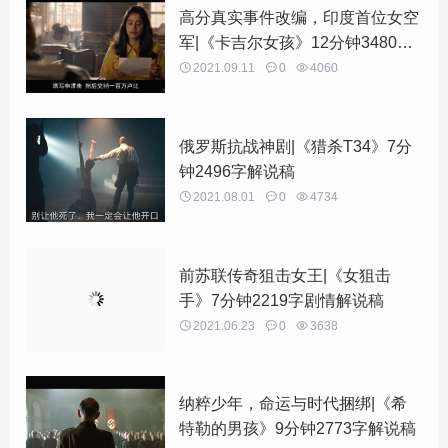
高分真实事件改编，印度首位女空
军|《卡吉尔女孩》12分钟3480字
解说稿

2021.09.11

0

4060
俄罗斯抗战神剧|《猎杀T34》7分
钟2496字解说稿

2021.08.01

0

4734
前苏联传奇狙击女王|《女狙击
手》7分钟2219字剧情解说稿

2021.06.23

0

3638
纳粹少年，命运与时代捆绑|《希
特勒的男孩》9分钟2773字解说稿