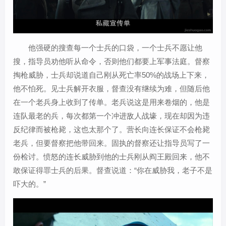
他强硬的搜查每一个士兵的口袋，一个士兵不愿让他
搜，指导员劝他听从命令，否则他们都要上军事法庭。督察
掏枪威胁，士兵却说道自己刚从死亡率50%的战场上下来，
他不怕死。见士兵解开衣服，督查没有继续为难，但随后他
在一个老兵身上收到了传单。老兵说这是用来卷烟的，他是
连队最老的兵，每次都第一个冲进敌人战壕，现在却因为违
反纪律而被枪毙，这也太那个了。营长向连长保证不会枪毙
老兵，但要督察把他带回来。固执的督察还让指导员写了一
份检讨。愤怒的连长威胁到他的士兵刚从阎王殿回来，他不
敢保证得罪士兵的后果。督查说道：“你在威胁我，老子不是
吓大的。”