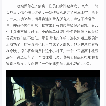
一枚炮弹落在了病房，伤员们瞬间被撕成了碎片。一轮
轰炸后，俄军伤亡惨烈，一架侦察机划过了村庄上空。撒下
了一大片劝降单，指导员连忙警告所有人，谁也不准碰传
单。并命令两个新兵，把村里所有的传单捡起来销毁。有几
个士兵很不解，难道小小的传单就能让他们叛国吗？这是指
导员对他们的不信任。看着满地的传单，连长知道上级的计
划成功了，德军真的把这里当成了大部队，但这也意味着就
在今晚，德军将全面反扑这个小村庄。一个中卫督察来检查
连队，身边还带了一个助理通讯员。老兵们抱怨到枪炮和食
物都不给发，反倒来了一个纪律委员，真他娘的cao蛋。