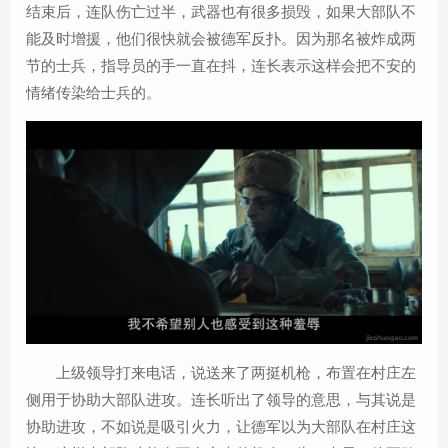
结束后，连队伤亡过半，武器也有很多损毁，如果大部队不
能及时增援，他们很快就会被德军反扑。因为那名被炸成两
节的士兵，指导员的手一直在抖，连长表示这样会把不安的
情绪传染给士兵的。
上级领导打来电话，说送来了两挺机枪，布置在村庄左
侧用于协助大部队进攻。连长听出了领导的意思，与其说是
协助进攻，不如说是吸引火力，让德军以为大部队在村庄这