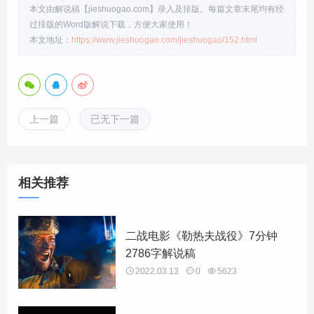
本文由解说稿【jieshuogao.com】录入及排版。每篇文章末尾均有经
过排版的Word版解说下载，方便大家使用！
本文地址：
https://www.jieshuogao.com/jieshuogao/152.html
上一篇
已无下一篇
相关推荐
二战电影《勒热夫战役》7分钟
2786字解说稿

2022.03.13

0

5623