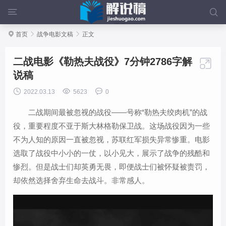



首页

战争电影文稿

正文
二战电影《勒热夫战役》7分钟2786字解

说稿



2022.03.13
5623
0
二战期间最被忽视的战役——号称“勒热夫绞肉机”的战
役，重要程度不亚于斯大林格勒保卫战。这场战役因为一些
不为人知的原因一直被忽视，苏联红军损失异常惨重。电影
选取了战役中小小的一仗，以小见大，展示了战争的残酷和
惨烈。但是战士们却英勇无畏，即便战士们被怀疑被责罚，
却依然选择舍弃生命去战斗。非常感人。