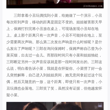
三郎拿着小丑玩偶找到小菜，给她做了一个演示，小丑
每次听到声音，移动的距离是固定不变的。姐姐被害那天早
上，保姆打扫完将小丑放在桌上，可现场发现小丑却在地
上。桌上那个距离只有一次声音，小丑不可能掉在地上，至
少需要两次声响。那么第二次发出声响是什么时候呢？是什
么发出了声响呢？三郎在询问保姆时，保姆声称自己曾为小
菜买烟，出去过一会儿。而那段时间只有小菜和姐姐独处，
三郎断定另外一次声音应该就是那一段时间发出的。三郎这
么说，明白着告诉小菜，我就是在怀疑你。小菜愣了好一会
儿突然解释，自己进入到姐姐房间，她无意间拿起过这个玩
偶，然后又随意的一放，这个距离，即使只有一次声音，小
丑玩偶也会落地。三郎笑了笑，虽然没有证据，但他越发怀
疑小菜。