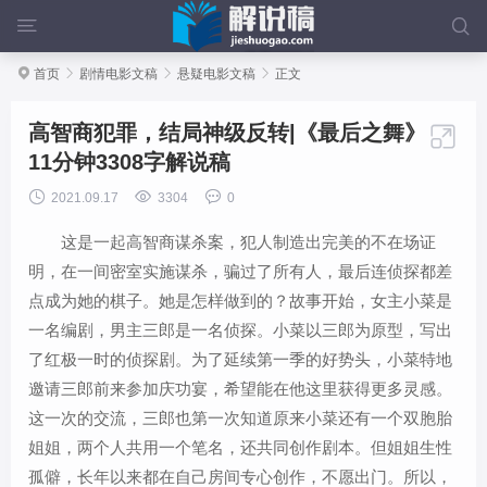



首页

剧情电影文稿

悬疑电影文稿

正文
高智商犯罪，结局神级反转|《最后之舞》

11分钟3308字解说稿



2021.09.17
3304
0
这是一起高智商谋杀案，犯人制造出完美的不在场证
明，在一间密室实施谋杀，骗过了所有人，最后连侦探都差
点成为她的棋子。她是怎样做到的？故事开始，女主小菜是
一名编剧，男主三郎是一名侦探。小菜以三郎为原型，写出
了红极一时的侦探剧。为了延续第一季的好势头，小菜特地
邀请三郎前来参加庆功宴，希望能在他这里获得更多灵感。
这一次的交流，三郎也第一次知道原来小菜还有一个双胞胎
姐姐，两个人共用一个笔名，还共同创作剧本。但姐姐生性
孤僻，长年以来都在自己房间专心创作，不愿出门。所以，