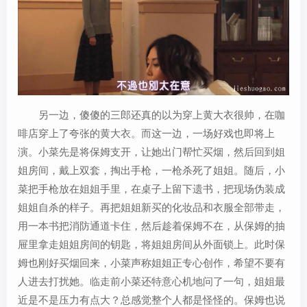
另一边，傻傻的三郎还真的以为穿上黄大衣很帅，在咖
啡店穿上了夸张的黄大衣。而这一边，一场好戏也即将上
演。小菜先是将保姆支开，让她出门帮忙买烟，然后回到姐
姐房间，戴上双套，掏出手枪，一枪杀死了姐姐。随后，小
菜把手枪放在姐姐手里，在桌子上留下遗书，把现场伪装成
姐姐自杀的样子。再把姐姐新买的化妆品和衣服全部带走，
用一本书把消防通道卡住，然后趁着保姆不在，从保姆的抽
屉里拿走姐姐房间的钥匙，将姐姐房间从外面锁上。此时保
姆也刚好买烟回来，小菜声称姐姐正专心创作，希望不要有
人进去打扰她。临走前小菜还特意心机地问了一句，姐姐最
近是不是压力有点大？总感觉整个人都是怪怪的。保姆也说