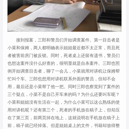
接到报案，三郎和警员们开始调查案件。第一目击者是
小菜和保姆，两人都明确表示姐姐最近都不太正常，而且死
者被害前房门被反锁。同时，死者桌上还留有遗书，警员们
也想这案件没什么好查的，很明显就是自杀案件。三郎也照
例开始调查目击者，聊了一会儿，小菜就用对讲机让保姆帮
忙叫个车。三郎也想用对讲机联系外面的警员，但却不会
用，最后还是小菜帮了他一把。同时三郎也察觉到了案件的
三个疑点，小菜不是自己开车来的吗？为什么还要叫车呢？
小菜和姐姐没有生活在一起，为什么小菜可以这么熟练的使
用对讲机呢？还有第三个，死者的手机放在稿子上，但却压
在了第三页，前两页掉在地上，这就说明在手机放在稿子上
前，稿子就已经掉落。但是姐姐桌上的文件，书籍却放得整