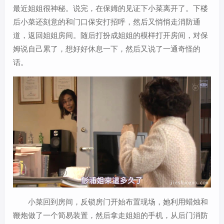
最近姐姐很神秘。说完，在保姆的见证下小菜离开了。下楼
后小菜还刻意的和门口保安打招呼，然后又悄悄走消防通
道，返回姐姐房间。随后打扮成姐姐的模样打开房间，对保
姆说自己累了，想好好休息一下，然后又说了一通奇怪的
话。
小菜回到房间，反锁房门开始布置现场，她利用蜡烛和
鞭炮做了一个简易装置，然后拿走姐姐的手机，从后门消防