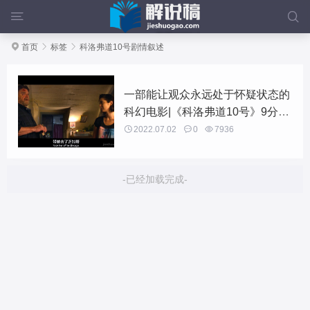



首页

标签

科洛弗道10号剧情叙述
一部能让观众永远处于怀疑状态的
科幻电影|《科洛弗道10号》9分钟
2958字解说稿

2022.07.02

0

7936
-已经加载完成-