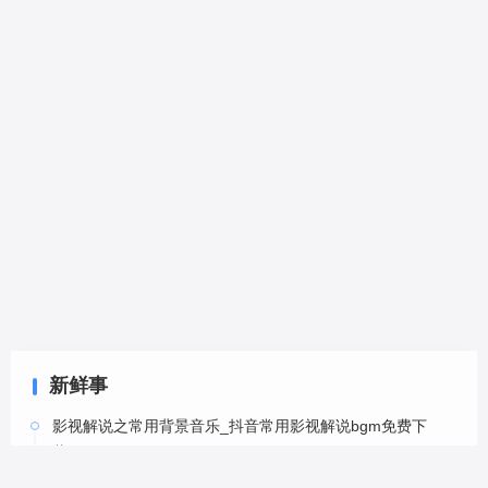
新鲜事
影视解说之常用背景音乐_抖音常用影视解说bgm免费下
载-6
05-20