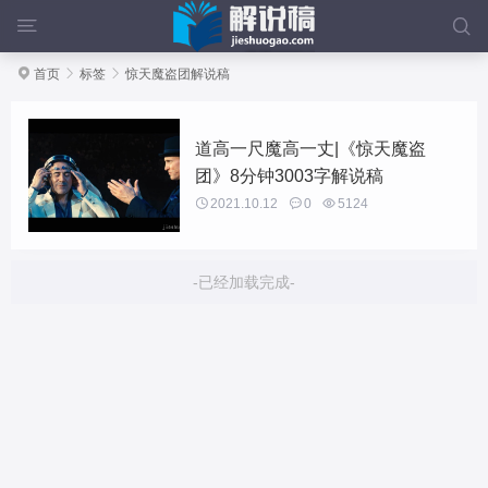



首页

标签

惊天魔盗团解说稿
道高一尺魔高一丈|《惊天魔盗
团》8分钟3003字解说稿

2021.10.12

0

5124
-已经加载完成-