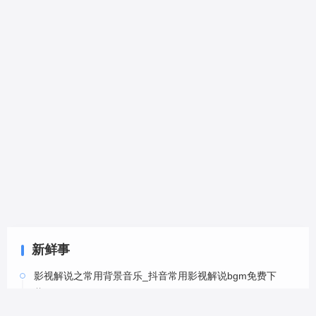
新鲜事
影视解说之常用背景音乐_抖音常用影视解说bgm免费下
载-6
05-20