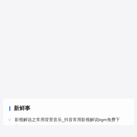
新鲜事
影视解说之常用背景音乐_抖音常用影视解说bgm免费下
载-6
05-20