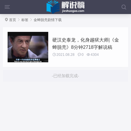



首页

标签

金蝉脱壳剧情下载
硬汉史泰龙，化身越狱大师|《金
蝉脱壳》8分钟2718字解说稿

2021.08.28

0

4304
-已经加载完成-